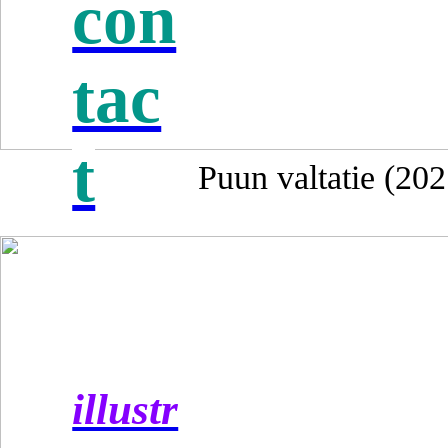
con
tac
t
Puun valtatie (202
illustr