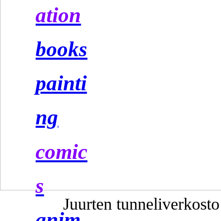
ation
books
painti
ng
comic
s
Juurten tunneliverkosto
anim